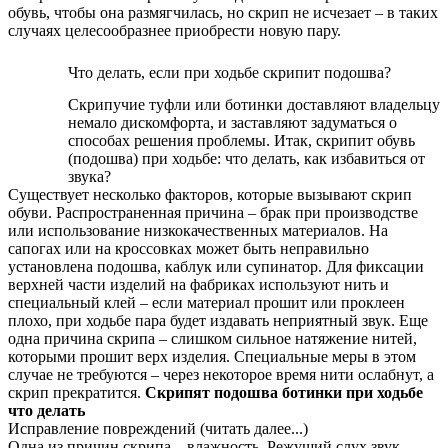
обувь, чтобы она размягчилась, но скрип не исчезает – в таких
случаях целесообразнее приобрести новую пару.
Что делать, если при ходьбе скрипит подошва?
Скрипучие туфли или ботинки доставляют владельцу
немало дискомфорта, и заставляют задуматься о
способах решения проблемы. Итак, скрипит обувь
(подошва) при ходьбе: что делать, как избавиться от
звука?
Существует несколько факторов, которые вызывают скрип
обуви. Распространенная причина – брак при производстве
или использование низкокачественных материалов. На
сапогах или на кроссовках может быть неправильно
установлена подошва, каблук или супинатор. Для фиксации
верхней части изделий на фабриках используют нить и
специальный клей – если материал прошит или проклеен
плохо, при ходьбе пара будет издавать неприятный звук. Еще
одна причина скрипа – слишком сильное натяжение нитей,
которыми прошит верх изделия. Специальные меры в этом
случае не требуются – через некоторое время нити ослабнут, а
скрип прекратится.
Скрипят подошва ботинки при ходьбе
что делать
Исправление повреждений (читать далее...)
Одна из причин скрипа – влажность. Режущий слух звук