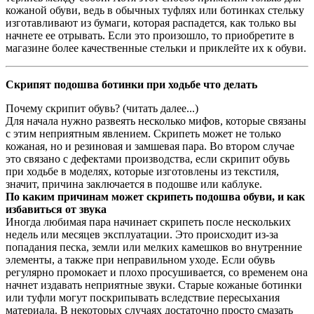
кожаной обуви, ведь в обычных туфлях или ботинках стельку
изготавливают из бумаги, которая распадется, как только вы
начнете ее отрывать. Если это произошло, то приобретите в
магазине более качественные стельки и приклейте их к обуви.
Скрипят подошва ботинки при ходьбе что делать
Почему скрипит обувь? (читать далее...)
Для начала нужно развеять несколько мифов, которые связаны
с этим неприятным явлением. Скрипеть может не только
кожаная, но и резиновая и замшевая пара. Во втором случае
это связано с дефектами производства, если скрипит обувь
при ходьбе в моделях, которые изготовлены из текстиля,
значит, причина заключается в подошве или каблуке.
По каким причинам может скрипеть подошва обуви, и как
избавиться от звука
Иногда любимая пара начинает скрипеть после нескольких
недель или месяцев эксплуатации. Это происходит из-за
попадания песка, земли или мелких камешков во внутренние
элементы, а также при неправильном уходе. Если обувь
регулярно промокает и плохо просушивается, со временем она
начнет издавать неприятные звуки. Старые кожаные ботинки
или туфли могут поскрипывать вследствие пересыхания
материала. В некоторых случаях достаточно просто смазать