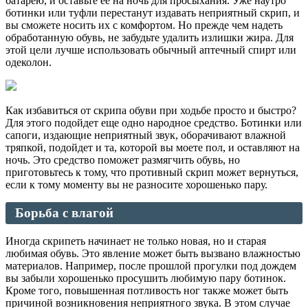
батарею, и оставьте ее на ночь для просыхания. Уже наутро
ботинки или туфли перестанут издавать неприятный скрип, и
вы сможете носить их с комфортом. Но прежде чем надеть
обработанную обувь, не забудьте удалить излишки жира. Для
этой цели лучше использовать обычный аптечный спирт или
одеколон.
Как избавиться от скрипа обуви при ходьбе просто и быстро?
Для этого подойдет еще одно народное средство. Ботинки или
сапоги, издающие неприятный звук, оборачивают влажной
тряпкой, подойдет и та, которой вы моете пол, и оставляют на
ночь. Это средство поможет размягчить обувь, но
приготовьтесь к тому, что противный скрип может вернуться,
если к тому моменту вы не разносите хорошенько пару.
Борьба с влагой
Иногда скрипеть начинает не только новая, но и старая
любимая обувь. Это явление может быть вызвано влажностью
материалов. Например, после прошлой прогулки под дождем
вы забыли хорошенько просушить любимую пару ботинок.
Кроме того, повышенная потливость ног также может быть
причиной возникновения неприятного звука. В этом случае