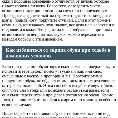
скрип подошвы совершенно отличается от звуков, которые
издает каблук или кожа. Более того, определить место
возникновения скрипа можно на слух или по ощущениям.
Проведите следственный эксперимент: для этого замедлите
шаг и, подняв ногу, покрутите ступней. Если в этот момент
обувь не будет издавать звук, значит, все дело не в каблуке или
подошве, а в коже. Теперь, когда мы разобрались в причинах
возникновения неприятных звуков, можно переходить к
методам борьбы с этим явлением.
Как избавиться от скрипа обуви при ходьбе в
домашних условиях
Если при ношении обуви звук издает кожаная поверхность, то
исправить этот дефект помогут гусиный жир или сало,
смешанные с воском в пропорции 3:1. Протрите этими
продуктами обувь, не обделяя вниманием нити, скрепляющие
материал с подошвой. Этим способом вы убьете двух зайцев:
смягчите сам материал и поможете растянуться швам, если
они были перетянуты в процессе изготовления обуви. Кроме
того, нелишним будет пройтись жиром и по молнии, особенно
если она заедает.
После обработки поставьте обувь в теплое место, но не под