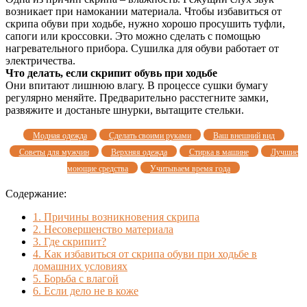
возникает при намокании материала. Чтобы избавиться от
скрипа обуви при ходьбе, нужно хорошо просушить туфли,
сапоги или кроссовки. Это можно сделать с помощью
нагревательного прибора. Сушилка для обуви работает от
электричества.
Что делать, если скрипит обувь при ходьбе
Они впитают лишнюю влагу. В процессе сушки бумагу
регулярно меняйте. Предварительно расстегните замки,
развяжите и достаньте шнурки, вытащите стельки.
Модная одежда
Сделать своими руками
Ваш внешний вид
Советы для мужчин
Верхняя одежда
Стирка в машине
Лучшие
моющие средства
Учитываем время года
Содержание:
1.
Причины возникновения скрипа
2.
Несовершенство материала
3.
Где скрипит?
4.
Как избавиться от скрипа обуви при ходьбе в
домашних условиях
5.
Борьба с влагой
6.
Если дело не в коже