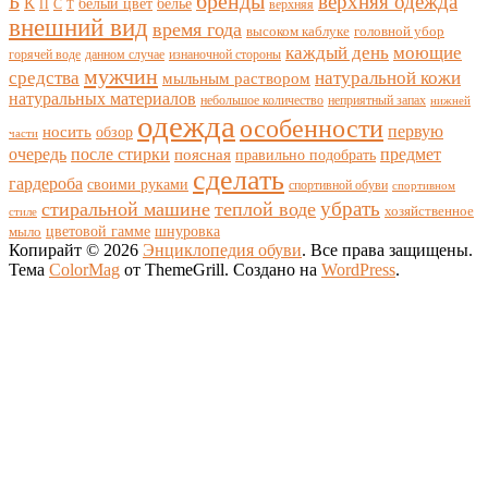
бренды
верхняя одежда
Б
К
белый цвет
белье
П
С
верхняя
Т
внешний вид
время года
высоком каблуке
головной убор
каждый день
моющие
горячей воде
данном случае
изнаночной стороны
мужчин
средства
натуральной кожи
мыльным раствором
натуральных материалов
небольшое количество
неприятный запах
нижней
одежда
особенности
носить
первую
обзор
части
очередь
после стирки
поясная
предмет
правильно подобрать
сделать
гардероба
своими руками
спортивной обуви
спортивном
убрать
стиральной машине
теплой воде
хозяйственное
стиле
цветовой гамме
мыло
шнуровка
Копирайт © 2026
Энциклопедия обуви
. Все права защищены.
Тема
ColorMag
от ThemeGrill. Создано на
WordPress
.