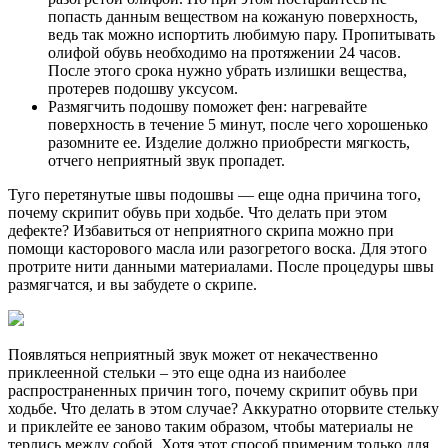
попасть данным веществом на кожаную поверхность,
ведь так можно испортить любимую пару. Пропитывать
олифой обувь необходимо на протяжении 24 часов.
После этого срока нужно убрать излишки вещества,
протерев подошву уксусом.
Размягчить подошву поможет фен: нагревайте
поверхность в течение 5 минут, после чего хорошенько
разомните ее. Изделие должно приобрести мягкость,
отчего неприятный звук пропадет.
Туго перетянутые швы подошвы — еще одна причина того,
почему скрипит обувь при ходьбе. Что делать при этом
дефекте? Избавиться от неприятного скрипа можно при
помощи касторового масла или разогретого воска. Для этого
протрите нити данными материалами. После процедуры швы
размягчатся, и вы забудете о скрипе.
Появляться неприятный звук может от некачественно
приклеенной стельки – это еще одна из наиболее
распространенных причин того, почему скрипит обувь при
ходьбе. Что делать в этом случае? Аккуратно оторвите стельку
и приклейте ее заново таким образом, чтобы материалы не
терлись между собой. Хотя этот способ применим только для