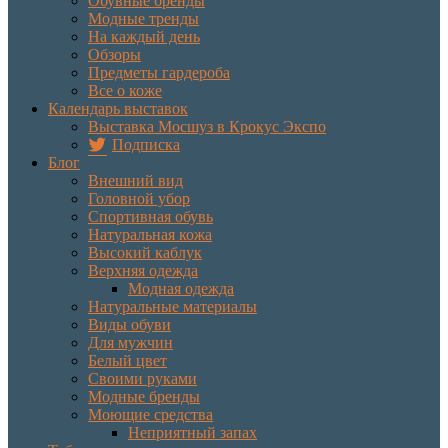
Обувные бренды
Модные тренды
На каждый день
Обзоры
Предметы гардероба
Все о коже
Календарь выставок
Выставка Мосшуз в Крокус Экспо
Подписка
Блог
Внешний вид
Головной убор
Спортивная обувь
Натуральная кожа
Высокий каблук
Верхняя одежда
Модная одежда
Натуральные материалы
Виды обуви
Для мужчин
Белый цвет
Своими руками
Модные бренды
Моющие средства
Неприятный запах