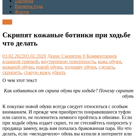
Таблицы
Времена года
Форум
Блог
Скрипят кожаные ботинки при ходьбе
что делать
03.02.2022
03.02.2020
Денис Скорятин
0 Комментариев
влажной тряпкой
,
внутреннюю поверхность
,
кожа обуви
,
кожаной обуви
,
новой обуви
,
подошву обуви
,
сделать
,
скрипеть
,
старую кожу
,
убрать
О чем этот текст
Как избавиться от скрипа обуви при ходьбе? Почему скрипит
обувь
К покупке новой обуви всегда следует относиться с особым
вниманием. И прежде чем приобрести понравившиеся туфли
или сапоги, не поленитесь немного пройтись в обновке. Если
при ходьбе обувь издает скрип, то не стесняйтесь попросить у
продавца замену, ведь вам попалась бракованная пара. Но что
делать, если «мелодичную» обувь вы купили в интернете или