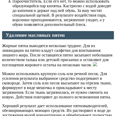
Пароочиститель. Если его нет, то можно использовать
образующийся пар кипятка. Кастрюлю с водой доводят
до кипения и держат над ней обувь. За вшу чистят
специальной щеткой. В результате воздействия пара,
ворсинки приподнимаются, загрязнение уходит, а у
обуви появляется дополнительный блеск.
Удаление
масляных
пятен
Жирные пятна выводятся несколько труднее. Для их
ликвидации на пятно кладут салфетки для впитывания
лишнего жира. После оставшееся пятно засыпают небольшим
количеством талька или детской присыпки и оставляют для
поглощения жирового остатка на несколько часов.
Можно использовать крупную соль или речной песок. Для
усиления результата выбранное средство подогревают в
сковороде. Затем соль или песок высыпают на отрезок ткани,
формируют в виде мешочка и прикладывают к месту
загрязнения. Если ткань загрязнилась, ее нужно сменить на
новую. Действия повторяют до полного исчезновения пятна.
Хороший результат дает использование пятновыводителей,
обезжиривающих моющих средств. Их растворяют в воде до
достижения малой концентрации и обрабатывают полностью