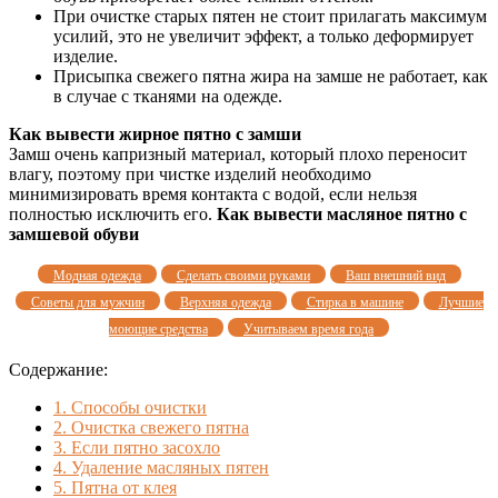
При очистке старых пятен не стоит прилагать максимум
усилий, это не увеличит эффект, а только деформирует
изделие.
Присыпка свежего пятна жира на замше не работает, как
в случае с тканями на одежде.
Как вывести жирное пятно с замши
Замш очень капризный материал, который плохо переносит
влагу, поэтому при чистке изделий необходимо
минимизировать время контакта с водой, если нельзя
полностью исключить его.
Как вывести масляное пятно с
замшевой обуви
Модная одежда
Сделать своими руками
Ваш внешний вид
Советы для мужчин
Верхняя одежда
Стирка в машине
Лучшие
моющие средства
Учитываем время года
Содержание:
1.
Способы очистки
2.
Очистка свежего пятна
3.
Если пятно засохло
4.
Удаление масляных пятен
5.
Пятна от клея