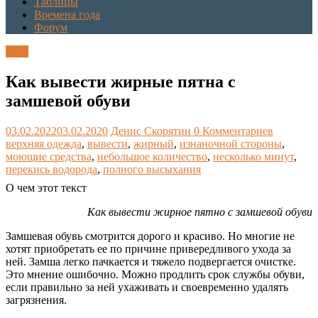
Таблицы
Времена года
Форум
Блог
Как вывести жирные пятна с
замшевой обуви
03.02.2022
03.02.2020
Денис Скорятин
0 Комментариев
верхняя одежда
,
вывести
,
жирный
,
изнаночной стороны
,
моющие средства
,
небольшое количество
,
несколько минут
,
перекись водорода
,
полного высыхания
О чем этот текст
Как вывести жирное пятно с замшевой обуви
Замшевая обувь смотрится дорого и красиво. Но многие не
хотят приобретать ее по причине привередливого ухода за
ней. Замша легко пачкается и тяжело подвергается очистке.
Это мнение ошибочно. Можно продлить срок службы обуви,
если правильно за ней ухаживать и своевременно удалять
загрязнения.