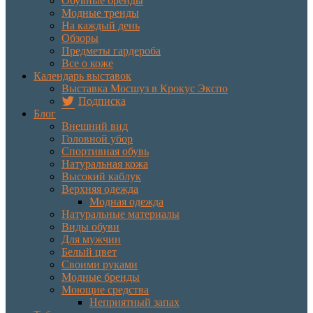
Обувные бренды
Модные тренды
На каждый день
Обзоры
Предметы гардероба
Все о коже
Календарь выставок
Выставка Мосшуз в Крокус Экспо
Подписка
Блог
Внешний вид
Головной убор
Спортивная обувь
Натуральная кожа
Высокий каблук
Верхняя одежда
Модная одежда
Натуральные материалы
Виды обуви
Для мужчин
Белый цвет
Своими руками
Модные бренды
Моющие средства
Неприятный запах