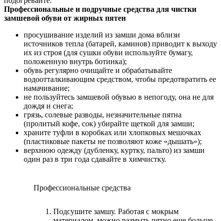
подогревайте.
Профессиональные и подручные средства для чистки
замшевой обуви от жирных пятен
просушивание изделий из замши дома вблизи
источников тепла (батарей, каминов) приводит к выходу
их из строя (для сушки обуви используйте бумагу,
положенную внутрь ботинка);
обувь регулярно очищайте и обрабатывайте
водоотталкивающим средством, чтобы предотвратить ее
намачивание;
не пользуйтесь замшевой обувью в непогоду, она не для
дождя и снега;
грязь, солевые разводы, незначительные пятна
(пролитый кофе, сок) убирайте щеткой для замши;
храните туфли в коробках или хлопковых мешочках
(пластиковые пакеты не позволяют коже «дышать»);
верхнюю одежду (дубленку, куртку, пальто) из замши
один раз в три года сдавайте в химчистку.
Профессиональные средства
Подсушите замшу. Работая с мокрым
материалом, можно размыть пятно еще больше,