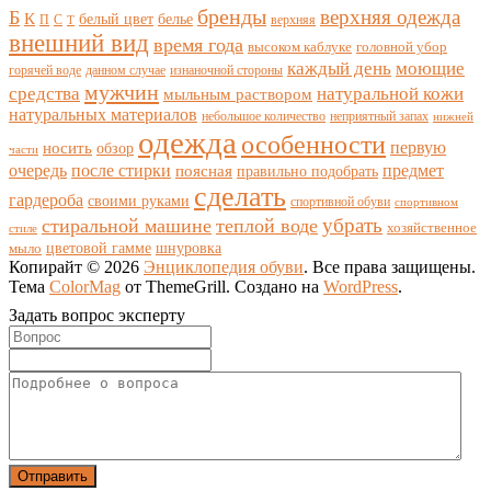
бренды
верхняя одежда
Б
К
белый цвет
белье
П
С
верхняя
Т
внешний вид
время года
высоком каблуке
головной убор
каждый день
моющие
горячей воде
данном случае
изнаночной стороны
мужчин
средства
натуральной кожи
мыльным раствором
натуральных материалов
небольшое количество
неприятный запах
нижней
одежда
особенности
носить
первую
обзор
части
очередь
после стирки
поясная
предмет
правильно подобрать
сделать
гардероба
своими руками
спортивной обуви
спортивном
убрать
стиральной машине
теплой воде
хозяйственное
стиле
цветовой гамме
мыло
шнуровка
Копирайт © 2026
Энциклопедия обуви
. Все права защищены.
Тема
ColorMag
от ThemeGrill. Создано на
WordPress
.
Задать вопрос эксперту