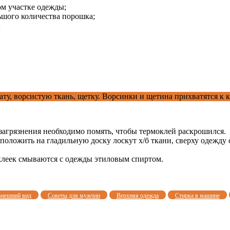
м участке одежды;
ьшого количества порошка;
;
ату, ворсистую ткань, щетку. Ворсинки и щетина прихватятся к 
е загрязнения необходимо помять, чтобы термоклей раскрошился.
оложить на гладильную доску лоскут х/б ткани, сверху одежду 
клеек смываются с одежды этиловым спиртом.
внешний вид
Советы для мужчин
Верхняя одежда
Стирка в машине