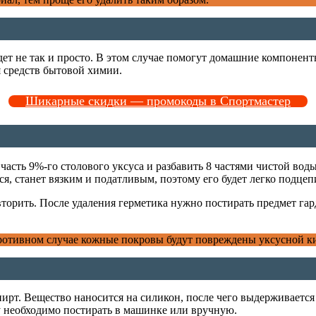
удет не так и просто. В этом случае помогут домашние компонен
я средств бытовой химии.
Шикарные скидки — промокоды в Спортмастер
 часть 9%-го столового уксуса и разбавить 8 частями чистой вод
, станет вязким и податливым, поэтому его будет легко подцепи
вторить. После удаления герметика нужно постирать предмет га
противном случае кожные покровы будут повреждены уксусной к
ирт. Вещество наносится на силикон, после чего выдерживается
у необходимо постирать в машинке или вручную.