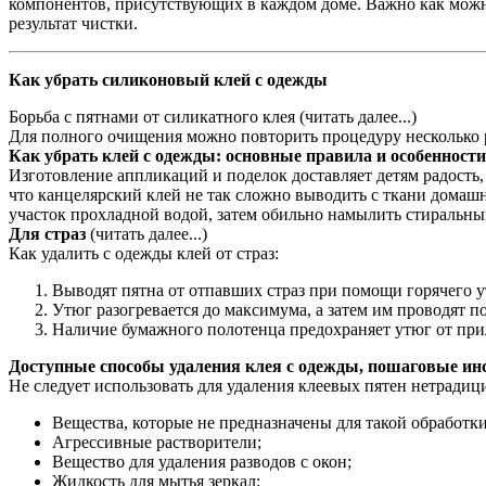
компонентов, присутствующих в каждом доме. Важно как можно
результат чистки.
Как убрать силиконовый клей с одежды
Борьба с пятнами от силикатного клея (читать далее...)
Для полного очищения можно повторить процедуру несколько ра
Как убрать клей с одежды: основные правила и особенност
Изготовление аппликаций и поделок доставляет детям радость
что канцелярский клей не так сложно выводить с ткани домаш
участок прохладной водой, затем обильно намылить стиральн
Для страз
(читать далее...)
Как удалить с одежды клей от страз:
Выводят пятна от отпавших страз при помощи горячего у
Утюг разогревается до максимума, а затем им проводят 
Наличие бумажного полотенца предохраняет утюг от при
Доступные способы удаления клея с одежды, пошаговые ин
Не следует использовать для удаления клеевых пятен нетрадиц
Вещества, которые не предназначены для такой обработки
Агрессивные растворители;
Вещество для удаления разводов с окон;
Жидкость для мытья зеркал;