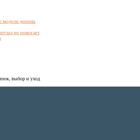
е модели денима
ортзал не помогает
о
инок, выбор и уход