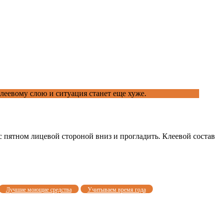
клеевому слою и ситуация станет еще хуже.
с пятном лицевой стороной вниз и прогладить. Клеевой состав
Лучшие моющие средства
Учитываем время года