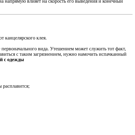
а напрямую влияет на скорость его выведения и конечный
т канцелярского клея.
е первоначального вида. Утешением может служить тот факт,
равиться с таким загрязнением, нужно намочить испачканный
й с одежды
ы расплавится;