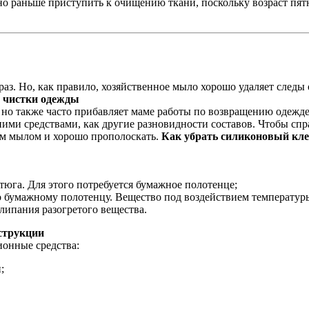
 раньше приступить к очищению ткани, поскольку возраст пятн
з. Но, как правило, хозяйственное мыло хорошо удаляет следы о
и чистки одежды
, но также часто прибавляет маме работы по возвращению одежд
ними средствами, как другие разновидности составов. Чтобы сп
ым мылом и хорошо прополоскать.
Как убрать силиконовый кле
тюга. Для этого потребуется бумажное полотенце;
по бумажному полотенцу. Вещество под воздействием температур
липания разогретого вещества.
струкции
ионные средства:
;