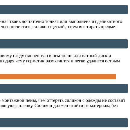
нная ткань достаточно тонкая или выполнена из деликатного
е чего почистить силикон щеткой, затем выстирать предмет
оновому следу смоченную в нем ткань или ватный диск и
годаря чему герметик размягчится и легко удалится острым
 монтажной пены, чем оттереть силикон с одежды не составит
овавшуюся пленку. Силикон должен отойти от материала без