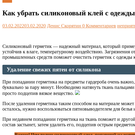
Блог
Как убрать силиконовый клей с одежды
03.02.2022
03.02.2020
Денис Скорятин
0 Комментариев
неприят
Силиконовый герметик — надежный материал, который применяе
устойчив к влаге, температурному воздействию. Загрязнения о
промышленных средств поможет очистить герметик с одежды ка
Удаление свежих пятен от силикона
При попадании герметика на предметы гардероба очень важно, ч
буквально за пару минут. Необходимо натянуть ткань пальцами
просто подцепив вязкое вещество.
После удаления герметика таким способом на материале может
осталось, нужно воспользоваться пятновыводителем для белья 
При недавнем попадании герметика на ткань поможет и другой
состав застынет, затем удалить его, подцепив острым предмето
Важно! Чем толще силиконовый след, попавший на матери