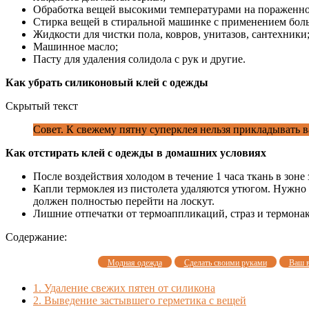
Обработка вещей высокими температурами на пораженно
Стирка вещей в стиральной машинке с применением бол
Жидкости для чистки пола, ковров, унитазов, сантехники
Машинное масло;
Пасту для удаления солидола с рук и другие.
Как убрать силиконовый клей с одежды
Скрытый текст
Совет. К свежему пятну суперклея нельзя прикладывать в
Как отстирать клей с одежды в домашних условиях
После воздействия холодом в течение 1 часа ткань в зон
Капли термоклея из пистолета удаляются утюгом. Нужно п
должен полностью перейти на лоскут.
Лишние отпечатки от термоаппликаций, страз и термона
Содержание:
Модная одежда
Сделать своими руками
Ваш 
1.
Удаление свежих пятен от силикона
2.
Выведение застывшего герметика с вещей