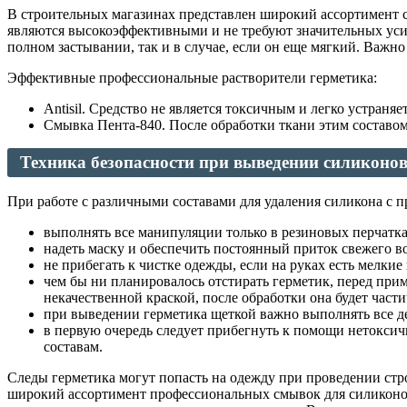
В строительных магазинах представлен широкий ассортимент с
являются высокоэффективными и не требуют значительных усил
полном застывании, так и в случае, если он еще мягкий. Важ
Эффективные профессиональные растворители герметика:
Antisil. Средство не является токсичным и легко устраня
Смывка Пента-840. После обработки ткани этим составом 
Техника безопасности при выведении силиконо
При работе с различными составами для удаления силикона с 
выполнять все манипуляции только в резиновых перчатк
надеть маску и обеспечить постоянный приток свежего во
не прибегать к чистке одежды, если на руках есть мелки
чем бы ни планировалось отстирать герметик, перед прим
некачественной краской, после обработки она будет част
при выведении герметика щеткой важно выполнять все де
в первую очередь следует прибегнуть к помощи нетокси
составам.
Следы герметика могут попасть на одежду при проведении стро
широкий ассортимент профессиональных смывок для силиконов