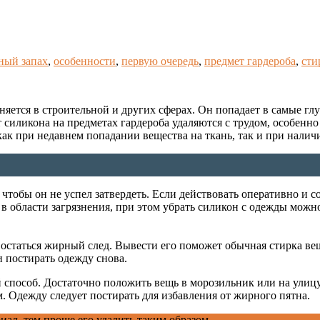
ный запах
,
особенности
,
первую очередь
,
предмет гардероба
,
сти
тся в строительной и других сферах. Он попадает в самые глу
т силикона на предметах гардероба удаляются с трудом, особенн
к при недавнем попадании вещества на ткань, так и при наличи
тобы он не успел затвердеть. Если действовать оперативно и соб
 в области загрязнения, при этом убрать силикон с одежды можн
 остаться жирный след. Вывести его поможет обычная стирка в
и постирать одежду снова.
 способ. Достаточно положить вещь в морозильник или на улицу
м. Одежду следует постирать для избавления от жирного пятна.
ал, тем проще его удалить таким образом.