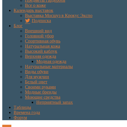
Предметы гардероба
Все о коже
Календарь выставок
Выставка Мосшуз в Крокус Экспо
Подписка
Блог
Внешний вид
Головной убор
Спортивная обувь
Натуральная кожа
Высокий каблук
Верхняя одежда
Модная одежда
Натуральные материалы
Виды обуви
Для мужчин
Белый цвет
Своими руками
Модные бренды
Моющие средства
Неприятный запах
Таблицы
Времена года
Форум