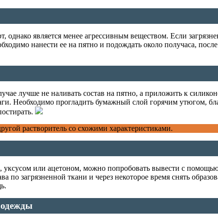
т, однако является менее агрессивным веществом. Если загрязне
обходимо нанести ее на пятно и подождать около получаса, посл
случае лучше не наливать состав на пятно, а приложить к силик
аги. Необходимо прогладить бумажный слой горячим утюгом, бла
постирать.
другой растворитель со схожими характеристиками.
й, уксусом или ацетоном, можно попробовать вывести с помощью
ава по загрязненной ткани и через некоторое время снять образ
ь.
 одежды