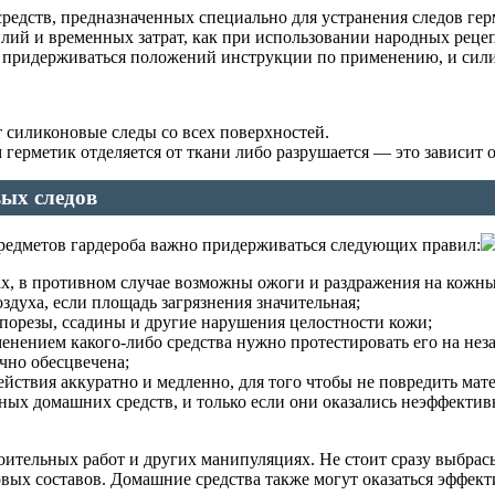
редств, предназначенных специально для устранения следов ге
ий и временных затрат, как при использовании народных рецеп
но придерживаться положений инструкции по применению, и сили
ет силиконовые следы со всех поверхностей.
герметик отделяется от ткани либо разрушается — это зависит 
вых следов
предметов гардероба важно придерживаться следующих правил:
ах, в противном случае возможны ожоги и раздражения на кожны
здуха, если площадь загрязнения значительная;
е порезы, ссадины и другие нарушения целостности кожи;
енением какого-либо средства нужно протестировать его на нез
ично обесцвечена;
йствия аккуратно и медленно, для того чтобы не повредить мате
чных домашних средств, и только если они оказались неэффек
ительных работ и других манипуляциях. Не стоит сразу выбрасы
ых составов. Домашние средства также могут оказаться эффек