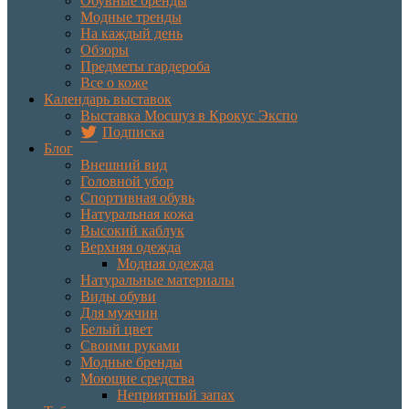
Обувные бренды
Модные тренды
На каждый день
Обзоры
Предметы гардероба
Все о коже
Календарь выставок
Выставка Мосшуз в Крокус Экспо
Подписка
Блог
Внешний вид
Головной убор
Спортивная обувь
Натуральная кожа
Высокий каблук
Верхняя одежда
Модная одежда
Натуральные материалы
Виды обуви
Для мужчин
Белый цвет
Своими руками
Модные бренды
Моющие средства
Неприятный запах