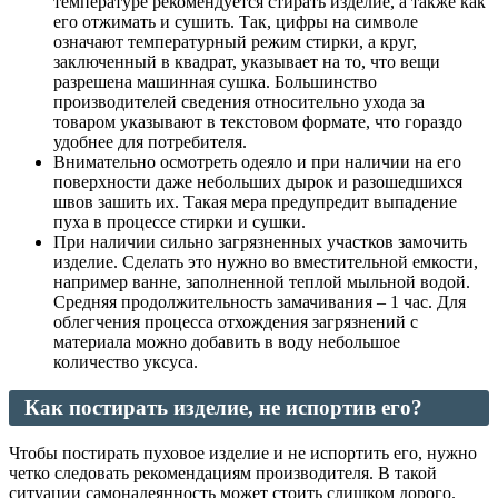
температуре рекомендуется стирать изделие, а также как
его отжимать и сушить. Так, цифры на символе
означают температурный режим стирки, а круг,
заключенный в квадрат, указывает на то, что вещи
разрешена машинная сушка. Большинство
производителей сведения относительно ухода за
товаром указывают в текстовом формате, что гораздо
удобнее для потребителя.
Внимательно осмотреть одеяло и при наличии на его
поверхности даже небольших дырок и разошедшихся
швов зашить их. Такая мера предупредит выпадение
пуха в процессе стирки и сушки.
При наличии сильно загрязненных участков замочить
изделие. Сделать это нужно во вместительной емкости,
например ванне, заполненной теплой мыльной водой.
Средняя продолжительность замачивания – 1 час. Для
облегчения процесса отхождения загрязнений с
материала можно добавить в воду небольшое
количество уксуса.
Как постирать изделие, не испортив его?
Чтобы постирать пуховое изделие и не испортить его, нужно
четко следовать рекомендациям производителя. В такой
ситуации самонадеянность может стоить слишком дорого.