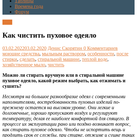
Таблицы
Времена года
Форум
Блог
Как чистить пуховое одеяло
03.02.2022
03.02.2020
Денис Скорятин
0 Комментариев
моющие средства
,
мыльным раствором
,
особенности
,
после
стирки
,
сделать
,
стиральной машине
,
теплой воде
,
хозяйственное мыло
,
чистить
Можно ли стирать вручную или в стиральной машине
пуховое одеяло, какой режим выбрать, как отжимать и
сушить?
Несмотря на большое разнообразие одеял с современными
наполнителями, востребованность пуховых изделий по-
прежнему остается на высоком уровне. Они легкие и
долговечные, хорошо пропускают воздух и регулируют
температуру, делая ее наиболее комфортной для спящего. В
процессе их эксплуатации рано или поздно возникает вопрос,
как стирать пуховое одеяло. Чтобы не испортить вещь и
продлить срок ее службы, при стирке, отжиме и сушке таких