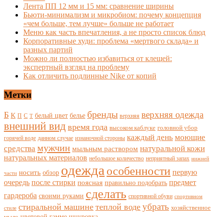
Лента ПП 12 мм и 15 мм: сравнение ширины
Бьюти-минимализм и микробиом: почему концепция
«чем больше, тем лучше» больше не работает
Меню как часть впечатления, а не просто список блюд
Корпоративные худи: проблема «мертвого склада» и
разных партий
Можно ли полностью избавиться от клещей:
экспертный взгляд на проблему
Как отличить подлинные Nike от копий
Метки
бренды
верхняя одежда
Б
К
белый цвет
белье
П
С
верхняя
Т
внешний вид
время года
высоком каблуке
головной убор
каждый день
моющие
горячей воде
данном случае
изнаночной стороны
мужчин
средства
натуральной кожи
мыльным раствором
натуральных материалов
небольшое количество
неприятный запах
нижней
одежда
особенности
носить
первую
обзор
части
очередь
после стирки
поясная
предмет
правильно подобрать
сделать
гардероба
своими руками
спортивной обуви
спортивном
убрать
стиральной машине
теплой воде
хозяйственное
стиле
цветовой гамме
мыло
шнуровка