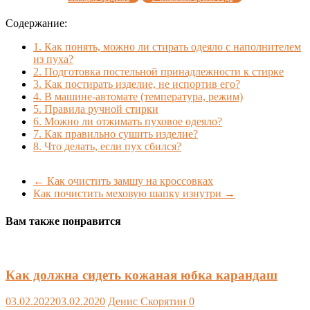
Содержание:
1.
Как понять, можно ли стирать одеяло с наполнителем
из пуха?
2.
Подготовка постельной принадлежности к стирке
3.
Как постирать изделие, не испортив его?
4.
В машине-автомате (температура, режим)
5.
Правила ручной стирки
6.
Можно ли отжимать пуховое одеяло?
7.
Как правильно сушить изделие?
8.
Что делать, если пух сбился?
←
Как очистить замшу на кроссовках
Как почистить меховую шапку изнутри
→
Вам также понравится
Как должна сидеть кожаная юбка карандаш
03.02.2022
03.02.2020
Денис Скорятин
0