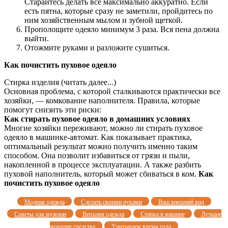
Старайтесь делать все максимально аккуратно. Если
есть пятна, которые сразу не заметили, пройдитесь по
ним хозяйственным мылом и зубной щеткой.
Прополощите одеяло минимум 3 раза. Вся пена должна
выйти.
Отожмите руками и разложите сушиться.
Как почистить пуховое одеяло
Стирка изделия (читать далее...)
Основная проблема, с которой сталкиваются практически все
хозяйки, — комкование наполнителя. Правила, которые
помогут снизить эти риски:
Как стирать пуховое одеяло в домашних условиях
Многие хозяйки переживают, можно ли стирать пуховое
одеяло в машинке-автомат. Как показывает практика,
оптимальный результат можно получить именно таким
способом. Она позволит избавиться от грязи и пыли,
накопленной в процессе эксплуатации. А также разбить
пуховой наполнитель, который может сбиваться в ком.
Как
почистить пуховое одеяло
Модная одежда
Сделать своими руками
Ваш внешний вид
Советы для мужчин
Верхняя одежда
Стирка в машине
Лучшие
моющие средства
Учитываем время года