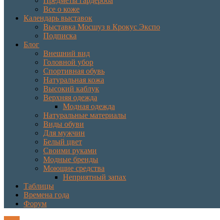
Предметы гардероба
Все о коже
Календарь выставок
Выставка Мосшуз в Крокус Экспо
Подписка
Блог
Внешний вид
Головной убор
Спортивная обувь
Натуральная кожа
Высокий каблук
Верхняя одежда
Модная одежда
Натуральные материалы
Виды обуви
Для мужчин
Белый цвет
Своими руками
Модные бренды
Моющие средства
Неприятный запах
Таблицы
Времена года
Форум