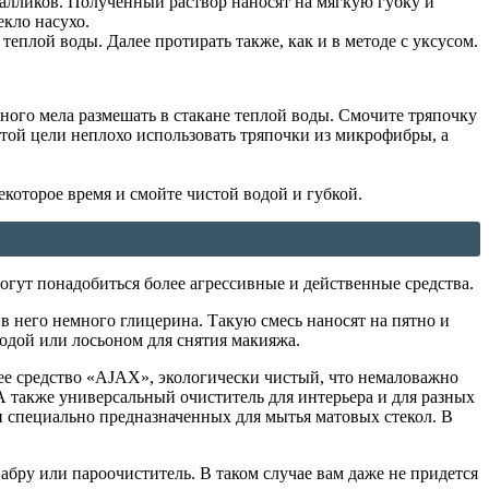
талликов. Полученный раствор наносят на мягкую губку и
кло насухо.
еплой воды. Далее протирать также, как и в методе с уксусом.
ного мела размешать в стакане теплой воды. Смочите тряпочку
 этой цели неплохо использовать тряпочки из микрофибры, а
екоторое время и смойте чистой водой и губкой.
могут понадобиться более агрессивные и действенные средства.
 него немного глицерина. Такую смесь наносят на пятно и
одой или лосьоном для снятия макияжа.
е средство «AJAX», экологически чистый, что немаловажно
 также универсальный очиститель для интерьера и для разных
и специально предназначенных для мытья матовых стекол. В
абру или пароочиститель. В таком случае вам даже не придется