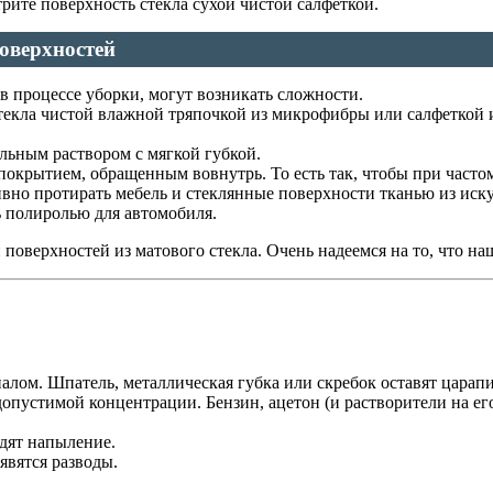
рите поверхность стекла сухой чистой салфеткой.
оверхностей
 в процессе уборки, могут возникать сложности.
стекла чистой влажной тряпочкой из микрофибры или салфеткой 
льным раствором с мягкой губкой.
покрытием, обращенным вовнутрь. То есть так, чтобы при часто
вно протирать мебель и стеклянные поверхности тканью из иск
ь полиролью для автомобиля.
оверхностей из матового стекла. Очень надеемся на то, что на
алом. Шпатель, металлическая губка или скребок оставят царап
опустимой концентрации. Бензин, ацетон (и растворители на его
дят напыление.
явятся разводы.