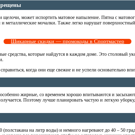
апрещены
 щелочи, может испортить матовое напыление. Пятна с матового
 и металлические мочалки. Также легко нарушат поверхностный 
Шикарные скидки — промокоды в Спортмастер
е средства, которые найдутся в каждом доме. Это столовый укс
и.
авиться, когда они еще свежие и не успели основательно впита
 особенно жирные, со временем хорошо впитываются и засыхают 
 получается. Поэтому лучше планировать частую и легкую уборку
 (полстакана на литр воды) и немного нагревают до 40 – 50 гра