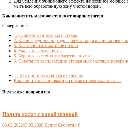
Для усиления очищающего эффекта нанесенное моющее сред
мыть всю обработанную зону чистой водой.
Как почистить матовое стекло от жирных пятен
Содержание:
1.
Особенности матового стекла
2.
Какие средства подходят для чистки, а какие запрещен
3.
Как почистить матовое стекло
4.
Удаляем свежие пятна
5.
Боремся со стойкими загрязнениями
6.
Советы по эксплуатации стеклянных матовых поверхн
←
Как постирать свитер из ангоры
Как очистить лакированную обувь от черных полос
→
Вам также понравится
Пальто халат с какой шапкой
03.02.2022
03.02.2020
Денис Скорятин
0