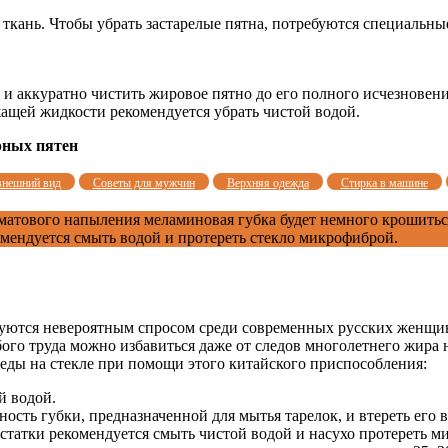
ткань. Чтобы убрать застарелые пятна, потребуются специальны
 и аккуратно чистить жировое пятно до его полного исчезновени
ащей жидкости рекомендуется убрать чистой водой.
рных пятен
внешний вид
Советы для мужчин
Верхняя одежда
Стирка в машине
 матового напыления меламиновая губка будет немного крошитьс
ендуется смыть водой и протереть стекло микрофиброй.
ются невероятным спросом среди современных русских женщин. 
бого труда можно избавиться даже от следов многолетнего жира 
леды на стекле при помощи этого китайского приспособления:
й водой.
сть губки, предназначенной для мытья тарелок, и втереть его в
статки рекомендуется смыть чистой водой и насухо протереть м