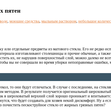
х пятен
 воде
,
моющие средства
,
мыльным раствором
,
небольшое количес
ку или отдельные предметы из матового стекла. Его не редко и
 материала изготавливают столешницы и прочие обычные, а такж
истить их, не нарушив поверхностный слой, можно далеко не в
тобы вы не совершали во время уборки непоправимые ошибки, мы
кол, то они будут отличаться. В случае с последними, на стек
 методом. В результате получается оригинальный шероховатый р
как в шероховатый верхний слой хорошо проникает и впитываетс
утся, что будет создавать для хозяев некий дискомфорт. Ну а ес
о почистить пескоструйное стекло от жирных грязных пятен?