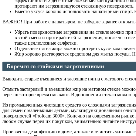
эффективности 2 десертные ложки мелкой кухонной соли,
протирают им загрязнившуюся стеклянную поверхность. П
Вместо уксуса хорошо использовать нашатырный спирт. Не
ВАЖНО! При работе с нашатырем, не забудьте заранее открыть
Убрать поверхностные загрязнения на стекле можно при 
в этой смеси и протирайте ей загрязнения, после чего в
также целлюлозные салфетки.
Отдельные пятна жира можно протереть кусочком свежего
Жир хорошо растворяется средством для мытья посуды. На
Боремся со стойкими загрязнениями
Выводить старые въевшиеся и засохшие пятна с матового стекл
Отмыть застарелый и въевшийся жир на матовом стекле можно 
через некоторое время смывают. В дополнении стекло можно п
Из промышленных чистящих средств со сложными загрязнениям
для семей с маленькими детьми, мультифункциональный очисти
поверхностей «Profoam 3000». Конечно на современном рынке 
любом случае перед их покупкой, внимательно читайте инстр
Произвести дезинфекцию в доме, а также и очистить матовые с