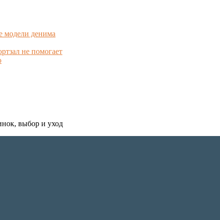
е модели денима
ортзал не помогает
о
инок, выбор и уход