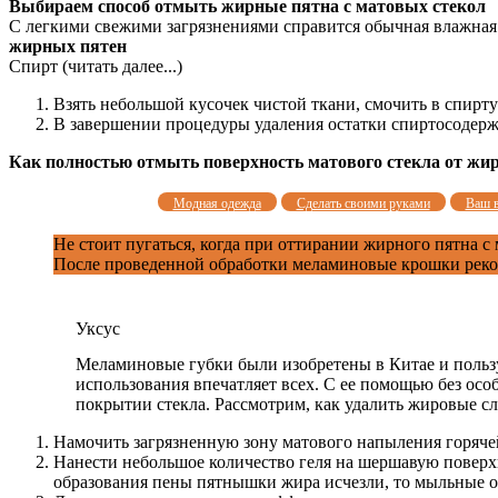
Выбираем способ отмыть жирные пятна с матовых стекол
С легкими свежими загрязнениями справится обычная влажная 
жирных пятен
Спирт (читать далее...)
Взять небольшой кусочек чистой ткани, смочить в спирту
В завершении процедуры удаления остатки спиртосодерж
Как полностью отмыть поверхность матового стекла от жи
Модная одежда
Сделать своими руками
Ваш 
Не стоит пугаться, когда при оттирании жирного пятна с
После проведенной обработки меламиновые крошки реком
Уксус
Меламиновые губки были изобретены в Китае и пользу
использования впечатляет всех. С ее помощью без осо
покрытии стекла. Рассмотрим, как удалить жировые с
Намочить загрязненную зону матового напыления горяче
Нанести небольшое количество геля на шершавую поверхно
образования пены пятнышки жира исчезли, то мыльные о