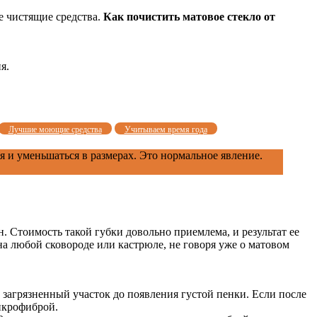
е чистящие средства.
Как почистить матовое стекло от
я.
Лучшие моющие средства
Учитываем время года
я и уменьшаться в размерах. Это нормальное явление.
Стоимость такой губки довольно приемлема, и результат ее
на любой сковороде или кастрюле, не говоря уже о матовом
 загрязненный участок до появления густой пенки. Если после
икрофиброй.