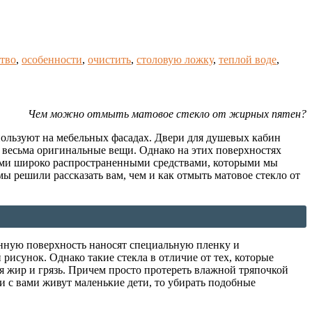
тво
,
особенности
,
очистить
,
столовую ложку
,
теплой воде
,
Чем можно отмыть матовое стекло от жирных пятен?
спользуют на мебельных фасадах. Двери для душевых кабин
е весьма оригинальные вещи. Однако на этих поверхностях
семи широко распространенными средствами, которыми мы
 решили рассказать вам, чем и как отмыть матовое стекло от
лянную поверхность наносят специальную пленку и
исунок. Однако такие стекла в отличие от тех, которые
я жир и грязь. Причем просто протереть влажной тряпочкой
ли с вами живут маленькие дети, то убирать подобные