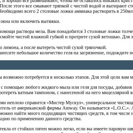
 и хорошо все размешивают, чтобы не оставалось никаких крис
осле этого все смывают тряпкой с чистой водой и вытирают сте
обходимо всего 2 столовые ложки аммиака растворить в 250мл т
 окна или включить вытяжки.
помощи раствора мела. Вам понадобится 3 столовые ложки толче
се смойте чистой влажной губкой и протрите сухой ветошью. Для
 лимона, а после вытереть чистой сухой тряпочкой.
несите небольшое количество геля на загрязнение, подождите н
а возможно потребуется в несколько этапов. Для этой цели вам 
с помощью любого жидкого мыла или геля для посуды, добавив в
ротереть ватным тампоном, с нанесенной на него мицеллярной в
и неплохо справится «Мистер Мускул», универсальное чистяще
тель от американской фирмы Amway. Он называется «L.O.C.». А
можно найти много подходящих чистящих средств, в том числе 
укцию по применению данного средства.
текла от стойких пятен можно легко, если вы имеете паровую шв