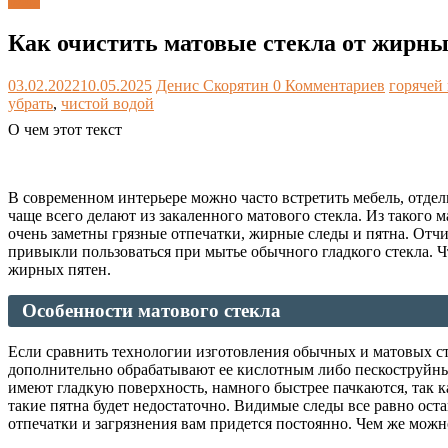
Блог
Как очистить матовые стекла от жирны
03.02.2022
10.05.2025
Денис Скорятин
0 Комментариев
горячей
убрать
,
чистой водой
О чем этот текст
В современном интерьере можно часто встретить мебель, отдел
чаще всего делают из закаленного матового стекла. Из такого
очень заметны грязные отпечатки, жирные следы и пятна. Отч
привыкли пользоваться при мытье обычного гладкого стекла. Ч
жирных пятен.
Особенности матового стекла
Если сравнить технологии изготовления обычных и матовых сте
дополнительно обрабатывают ее кислотным либо пескоструйным
имеют гладкую поверхность, намного быстрее пачкаются, так 
такие пятна будет недостаточно. Видимые следы все равно остан
отпечатки и загрязнения вам придется постоянно. Чем же можн