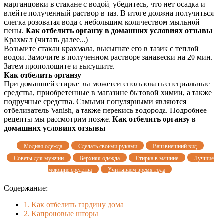
марганцовки в стакане с водой, убедитесь, что нет осадка и
влейте полученный раствор в таз. В итоге должна получиться
слегка розоватая вода с небольшим количеством мыльной
пены.
Как отбелить органзу в домашних условиях отзывы
Крахмал (читать далее...)
Возьмите стакан крахмала, высыпьте его в тазик с теплой
водой. Замочите в полученном растворе занавески на 20 мин.
Затем прополощите и высушите.
Как отбелить органзу
При домашней стирке вы можетеи спользовать специальные
средства, приобретенные в магазине бытовой химии, а также
подручные средства. Самыми популярными являются
отбеливатель Vanish, а также перекись водорода. Подробнее
рецепты мы рассмотрим позже.
Как отбелить органзу в
домашних условиях отзывы
Модная одежда
Сделать своими руками
Ваш внешний вид
Советы для мужчин
Верхняя одежда
Стирка в машине
Лучшие
моющие средства
Учитываем время года
Содержание:
1.
Как отбелить гардину дома
2.
Капроновые шторы