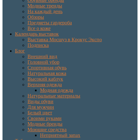
Обувные бренды
Модные тренды
На каждый день
Обзоры
Предметы гардероба
Все о коже
Календарь выставок
Выставка Мосшуз в Крокус Экспо
Подписка
Блог
Внешний вид
Головной убор
Спортивная обувь
Натуральная кожа
Высокий каблук
Верхняя одежда
Модная одежда
Натуральные материалы
Виды обуви
Для мужчин
Белый цвет
Своими руками
Модные бренды
Моющие средства
Неприятный запах