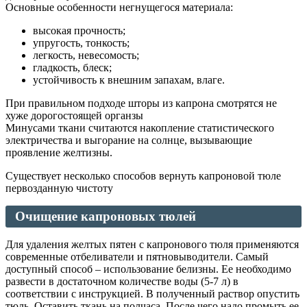
Основные особенности негнущегося материала:
высокая прочность;
упругость, тонкость;
легкость, невесомость;
гладкость, блеск;
устойчивость к внешним запахам, влаге.
При правильном подходе шторы из капрона смотрятся не
хуже дорогостоящей органзы
Минусами ткани считаются накопление статистического
электричества и выгорание на солнце, вызывающие
проявление желтизны.
Существует несколько способов вернуть капроновой тюле
первозданную чистоту
Очищение капроновых тюлей
Для удаления желтых пятен с капронового тюля применяются
современные отбеливатели и пятновыводители. Самый
доступный способ – использование белизны. Ее необходимо
развести в достаточном количестве воды (5-7 л) в
соответствии с инструкцией. В полученный раствор опустить
тюль. Оставить ткань на полчаса. После чего надо промыть ее