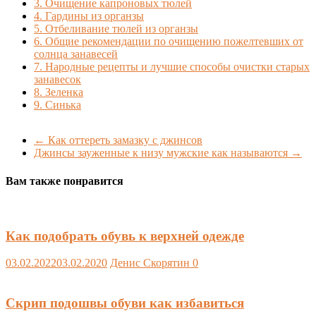
3.
Очищение капроновых тюлей
4.
Гардины из органзы
5.
Отбеливание тюлей из органзы
6.
Общие рекомендации по очищению пожелтевших от
солнца занавесей
7.
Народные рецепты и лучшие способы очистки старых
занавесок
8.
Зеленка
9.
Синька
←
Как оттереть замазку с джинсов
Джинсы зауженные к низу мужские как называются
→
Вам также понравится
Как подобрать обувь к верхней одежде
03.02.2022
03.02.2020
Денис Скорятин
0
Скрип подошвы обуви как избавиться