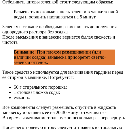
Отбеливать шторы зеленкой стоит следующим образом:
Размешать несколько капель зеленки в чашке теплой
воды и оставить настаиваться на 5 минут.
Зеленку в стакане необходимо размешивать до получения
однородного раствора без осадка
После высыхания к занавеске вернется былая свежесть и
чистота
Внимание! При плохом размешивании (или
наличии осадка) занавеска приобретет светло-
зеленый оттенок.
Такое средство используется для замачивания гардины перед
ее стиркой в машинке. Потребуется:
50 г стирального порошка;
1 столовая ложка соды;
емкость.
Все компоненты следует размешать, опустить в жидкость
занавеску и оставить ее на 20-30 минут отмачиваться.
Во время замачивание тюль нужно несколько раз перевернуть
После чего тюлевую штору следует отправить в стиральную