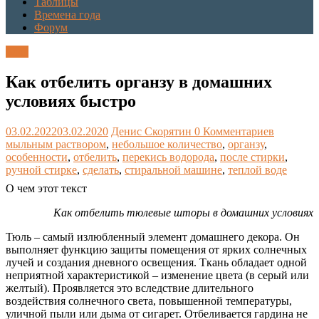
Таблицы
Времена года
Форум
Блог
Как отбелить органзу в домашних
условиях быстро
03.02.2022
03.02.2020
Денис Скорятин
0 Комментариев
мыльным раствором
,
небольшое количество
,
органзу
,
особенности
,
отбелить
,
перекись водорода
,
после стирки
,
ручной стирке
,
сделать
,
стиральной машине
,
теплой воде
О чем этот текст
Как отбелить тюлевые шторы в домашних условиях
Тюль – самый излюбленный элемент домашнего декора. Он
выполняет функцию защиты помещения от ярких солнечных
лучей и создания дневного освещения. Ткань обладает одной
неприятной характеристикой – изменение цвета (в серый или
желтый). Проявляется это вследствие длительного
воздействия солнечного света, повышенной температуры,
уличной пыли или дыма от сигарет. Отбеливается гардина не