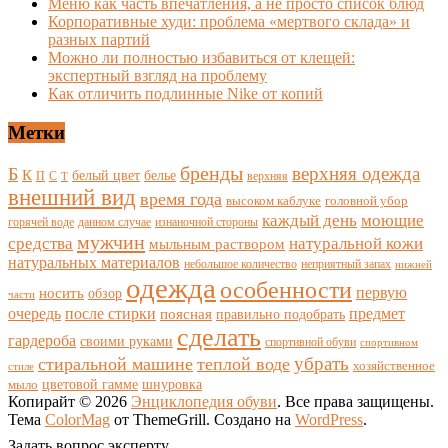
Меню как часть впечатления, а не просто список блюд
Корпоративные худи: проблема «мертвого склада» и
разных партий
Можно ли полностью избавиться от клещей:
экспертный взгляд на проблему
Как отличить подлинные Nike от копий
Метки
бренды
верхняя одежда
Б
К
белый цвет
белье
П
С
верхняя
Т
внешний вид
время года
высоком каблуке
головной убор
каждый день
моющие
горячей воде
данном случае
изнаночной стороны
мужчин
средства
натуральной кожи
мыльным раствором
натуральных материалов
небольшое количество
неприятный запах
нижней
одежда
особенности
носить
первую
обзор
части
очередь
после стирки
поясная
предмет
правильно подобрать
сделать
гардероба
своими руками
спортивной обуви
спортивном
убрать
стиральной машине
теплой воде
хозяйственное
стиле
цветовой гамме
мыло
шнуровка
Копирайт © 2026
Энциклопедия обуви
. Все права защищены.
Тема
ColorMag
от ThemeGrill. Создано на
WordPress
.
Задать вопрос эксперту