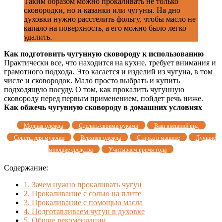
Таким образом можно прокаливать не только
сковородки, но и казанки или чугуны. На дно
духовки нужно расстелить фольгу, чтобы масло не
капало на поверхность, а его можно было легко
удалить.
Как подготовить чугунную сковороду к использованию
Практически все, что находится на кухне, требует внимания и
грамотного подхода. Это касается и изделий из чугуна, в том
числе и сковородок. Мало просто выбрать и купить
подходящую посуду. О том, как прокалить чугунную
сковороду перед первым применением, пойдет речь ниже.
Как обжечь чугунную сковороду в домашних условиях
Модная одежда
Сделать своими руками
Ваш внешний вид
Советы для мужчин
Верхняя одежда
Стирка в машине
Лучшие
моющие средства
Учитываем время года
Содержание:
1.
Зачем нужно прокаливать чугун
2.
Прокаливание с солью на плите
3.
Прокаливание с помощью масла
4.
Подготавливаем чугун в духовке
5.
Общие рекомендации