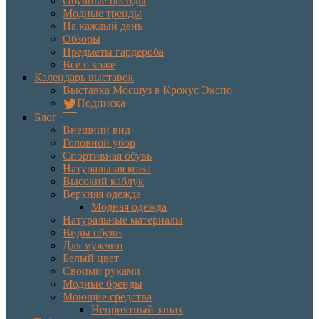
Обувные бренды
Модные тренды
На каждый день
Обзоры
Предметы гардероба
Все о коже
Календарь выставок
Выставка Мосшуз в Крокус Экспо
Подписка
Блог
Внешний вид
Головной убор
Спортивная обувь
Натуральная кожа
Высокий каблук
Верхняя одежда
Модная одежда
Натуральные материалы
Виды обуви
Для мужчин
Белый цвет
Своими руками
Модные бренды
Моющие средства
Неприятный запах