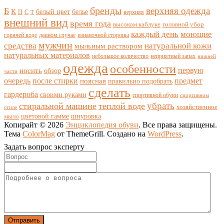
бренды
верхняя одежда
Б
К
белый цвет
белье
П
С
верхняя
Т
внешний вид
время года
высоком каблуке
головной убор
каждый день
моющие
горячей воде
данном случае
изнаночной стороны
мужчин
средства
натуральной кожи
мыльным раствором
натуральных материалов
небольшое количество
неприятный запах
нижней
одежда
особенности
носить
первую
обзор
части
очередь
после стирки
поясная
предмет
правильно подобрать
сделать
гардероба
своими руками
спортивной обуви
спортивном
убрать
стиральной машине
теплой воде
хозяйственное
стиле
цветовой гамме
мыло
шнуровка
Копирайт © 2026
Энциклопедия обуви
. Все права защищены.
Тема
ColorMag
от ThemeGrill. Создано на
WordPress
.
Задать вопрос эксперту