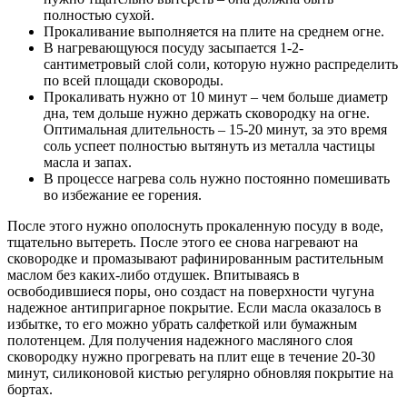
полностью сухой.
Прокаливание выполняется на плите на среднем огне.
В нагревающуюся посуду засыпается 1-2-
сантиметровый слой соли, которую нужно распределить
по всей площади сковороды.
Прокаливать нужно от 10 минут – чем больше диаметр
дна, тем дольше нужно держать сковородку на огне.
Оптимальная длительность – 15-20 минут, за это время
соль успеет полностью вытянуть из металла частицы
масла и запах.
В процессе нагрева соль нужно постоянно помешивать
во избежание ее горения.
После этого нужно ополоснуть прокаленную посуду в воде,
тщательно вытереть. После этого ее снова нагревают на
сковородке и промазывают рафинированным растительным
маслом без каких-либо отдушек. Впитываясь в
освободившиеся поры, оно создаст на поверхности чугуна
надежное антипригарное покрытие. Если масла оказалось в
избытке, то его можно убрать салфеткой или бумажным
полотенцем. Для получения надежного масляного слоя
сковородку нужно прогревать на плит еще в течение 20-30
минут, силиконовой кистью регулярно обновляя покрытие на
бортах.