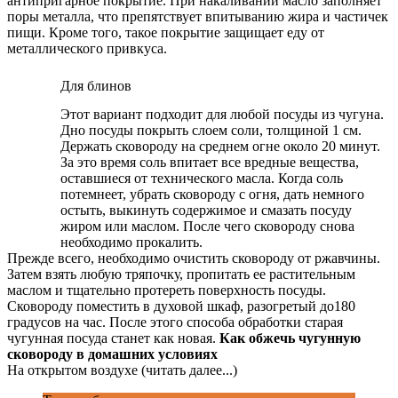
антипригарное покрытие. При накаливании масло заполняет
поры металла, что препятствует впитыванию жира и частичек
пищи. Кроме того, такое покрытие защищает еду от
металлического привкуса.
Для блинов
Этот вариант подходит для любой посуды из чугуна.
Дно посуды покрыть слоем соли, толщиной 1 см.
Держать сковороду на среднем огне около 20 минут.
За это время соль впитает все вредные вещества,
оставшиеся от технического масла. Когда соль
потемнеет, убрать сковороду с огня, дать немного
остыть, выкинуть содержимое и смазать посуду
жиром или маслом. После чего сковороду снова
необходимо прокалить.
Прежде всего, необходимо очистить сковороду от ржавчины.
Затем взять любую тряпочку, пропитать ее растительным
маслом и тщательно протереть поверхность посуды.
Сковороду поместить в духовой шкаф, разогретый до180
градусов на час. После этого способа обработки старая
чугунная посуда станет как новая.
Как обжечь чугунную
сковороду в домашних условиях
На открытом воздухе (читать далее...)