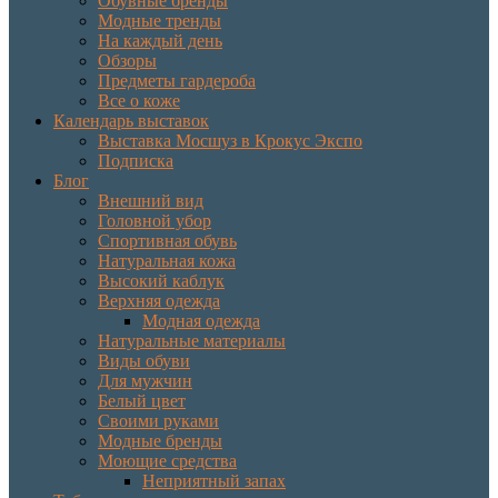
Обувные бренды
Модные тренды
На каждый день
Обзоры
Предметы гардероба
Все о коже
Календарь выставок
Выставка Мосшуз в Крокус Экспо
Подписка
Блог
Внешний вид
Головной убор
Спортивная обувь
Натуральная кожа
Высокий каблук
Верхняя одежда
Модная одежда
Натуральные материалы
Виды обуви
Для мужчин
Белый цвет
Своими руками
Модные бренды
Моющие средства
Неприятный запах