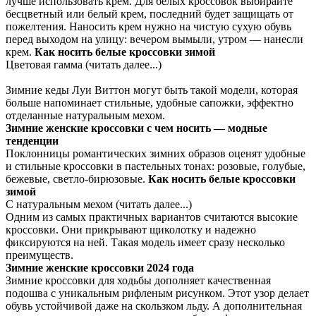
лучше использовать крем. Для белых кроссовок выбирайте
бесцветный или белый крем, последний будет защищать от
пожелтения. Наносить крем нужно на чистую сухую обувь
перед выходом на улицу: вечером вымыли, утром — нанесли
крем.
Как носить белые кроссовки зимой
Цветовая гамма (читать далее...)
Зимние кеды Луи Виттон могут быть такой модели, которая
больше напоминает стильные, удобные сапожки, эффектно
отделанные натуральным мехом.
Зимние женские кроссовки с чем носить — модные
тенденции
Поклонницы романтических зимних образов оценят удобные
и стильные кроссовки в пастельных тонах: розовые, голубые,
бежевые, светло-бирюзовые.
Как носить белые кроссовки
зимой
С натуральным мехом (читать далее...)
Одним из самых практичных вариантов считаются высокие
кроссовки. Они прикрывают щиколотку и надежно
фиксируются на ней. Такая модель имеет сразу несколько
преимуществ.
Зимние женские кроссовки 2024 года
Зимние кроссовки для ходьбы дополняет качественная
подошва с уникальным рифленым рисунком. Этот узор делает
обувь устойчивой даже на скользком льду. А дополнительная