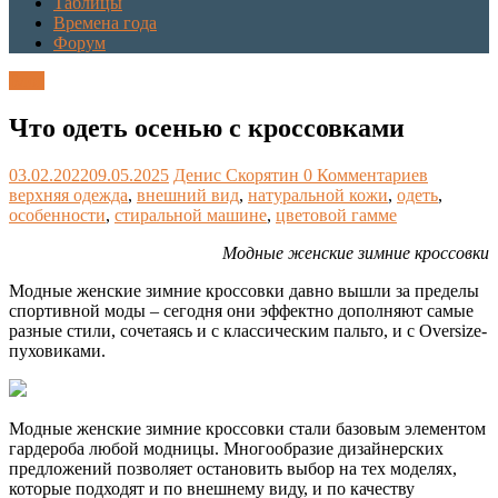
Таблицы
Времена года
Форум
Блог
Что одеть осенью с кроссовками
03.02.2022
09.05.2025
Денис Скорятин
0 Комментариев
верхняя одежда
,
внешний вид
,
натуральной кожи
,
одеть
,
особенности
,
стиральной машине
,
цветовой гамме
Модные женские зимние кроссовки
Модные женские зимние кроссовки давно вышли за пределы
спортивной моды – сегодня они эффектно дополняют самые
разные стили, сочетаясь и с классическим пальто, и с Oversize-
пуховиками.
Модные женские зимние кроссовки стали базовым элементом
гардероба любой модницы. Многообразие дизайнерских
предложений позволяет остановить выбор на тех моделях,
которые подходят и по внешнему виду, и по качеству