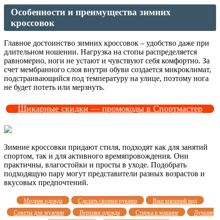
Особенности и преимущества зимних
кроссовок
Главное достоинство зимних кроссовок – удобство даже при
длительном ношении. Нагрузка на стопы распределяется
равномерно, ноги не устают и чувствуют себя комфортно. За
счет мембранного слоя внутри обуви создается микроклимат,
подстраивающийся под температуру на улице, поэтому нога
не будет потеть или мерзнуть.
Шикарные скидки — промокоды в Спортмастер
Зимние кроссовки придают стиля, подходят как для занятий
спортом, так и для активного времяпровождения. Они
практичны, влагостойки и просты в уходе. Подобрать
подходящую пару могут представители разных возрастов и
вкусовых предпочтений.
Модная одежда
Сделать своими руками
Ваш внешний вид
Советы для мужчин
Верхняя одежда
Стирка в машине
Лучшие