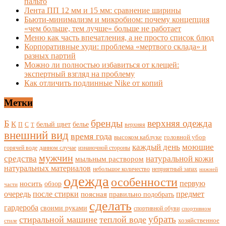
пальто
Лента ПП 12 мм и 15 мм: сравнение ширины
Бьюти-минимализм и микробиом: почему концепция
«чем больше, тем лучше» больше не работает
Меню как часть впечатления, а не просто список блюд
Корпоративные худи: проблема «мертвого склада» и
разных партий
Можно ли полностью избавиться от клещей:
экспертный взгляд на проблему
Как отличить подлинные Nike от копий
Метки
бренды
верхняя одежда
Б
К
белый цвет
белье
П
С
верхняя
Т
внешний вид
время года
высоком каблуке
головной убор
каждый день
моющие
горячей воде
данном случае
изнаночной стороны
мужчин
средства
натуральной кожи
мыльным раствором
натуральных материалов
небольшое количество
неприятный запах
нижней
одежда
особенности
носить
первую
обзор
части
очередь
после стирки
поясная
предмет
правильно подобрать
сделать
гардероба
своими руками
спортивной обуви
спортивном
убрать
стиральной машине
теплой воде
хозяйственное
стиле