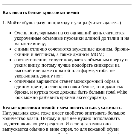
Как носить белые кроссовки зимой
1. Мойте обувь сразу по приходу с улицы (читать далее...)
Очень популярными на сегодняшний день считаются
укороченные объемные пуховики длиной до талии и на
манжете внизу;
с ними отлично сочетаются зауженные джинсы, брюки-
скинни и леггинсы, а также джинсы МОМ;
соответственно, силуэт получается объемным вверху и
узким внизу, потому лучше подобрать сникерсы на
высокой или даже скрытой платформе, чтобы не
укорачивать длину ног;
отличным вариантом станет монохромный образ в
едином цвете, и если кроссовки белые, то и джинсы/
брюки, и куртка тоже должны быть белыми (total white
look можно разбавить яркими аксессуарами).
Белые кроссовки зимой: с чем носить и как ухаживать
Натуральная кожа тоже имеет свойство впитывать большое
количество влаги. Потому и для нее нужно использовать
водоотталкивающее средство. И если для замши оно
выпускается обычно в виде спрея, то для кожаной обуви