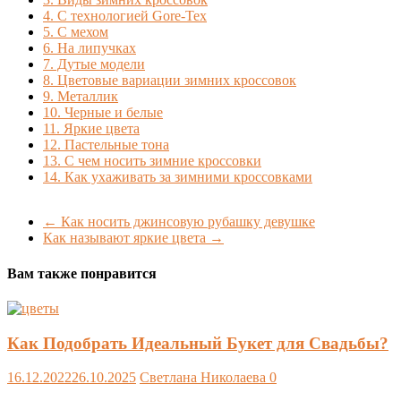
4.
С технологией Gore-Tex
5.
С мехом
6.
На липучках
7.
Дутые модели
8.
Цветовые вариации зимних кроссовок
9.
Металлик
10.
Черные и белые
11.
Яркие цвета
12.
Пастельные тона
13.
С чем носить зимние кроссовки
14.
Как ухаживать за зимними кроссовками
←
Как носить джинсовую рубашку девушке
Как называют яркие цвета
→
Вам также понравится
Как Подобрать Идеальный Букет для Свадьбы?
16.12.2022
26.10.2025
Светлана Николаева
0