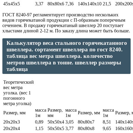
45х45х5
3,37
80х80х6
7,36
140х140х10
21,5
200х200
ГОСТ 8240-97 регламентирует производство нескольких
видов горячекатаной продукции с П-образным поперечным
сечением. В продажу горячекатаный швеллер 20 поступает
хлыстами длиной 2-12 м. По заказу длина может быть больше.
Калькулятор веса стального горячекатанного
швеллера. сортамент швеллера по гост 8240.
таблица вес метра швеллера. количество
метров швеллера в тонне. швеллер размеры
таблица
Теоретический
вес метра
уголка. (вес 1
погонного
метра уголка)
масса
Размер,
масса
масса
Размер, мм
Размер, мм
Размер, 
1м
мм
1м
1м
20х20х3
0,89
50х50х4
3,05
80х80х7
8,51
140х140
20х20х4
1,15
50х50х5
3,77
80х80х8
9,65
160х160