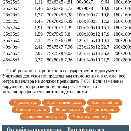
25х25х3
1,12
63х63х5
4,81
90х90х7
9,64
160х160
25х25х4
1,46
63х63х6
5,72
90х90х8
10,9
160х160
28х28х3
1,27
70х70х5
5,38
100х100х7
10,8
160х160
32х32х3
1,46
70х70х6
6,39
100х100х8
12,2
160х160
32х32х4
1,91
70х70х7
7,39
100х100х10
15,1
180х180
35х35х3
1,59
75х75х5
5,8
100х100х12
17,9
180х180
35х35х4
2,12
75х75х6
6,89
125х125х10
19,1
200х200
40х40х4
2,42
75х75х7
7,96
125х125х12
22,7
200х200
45х45х4
2,97
75х75х8
9,02
125х125х14
26,2
200х200
45х45х5
3,37
80х80х6
7,36
140х140х10
21,5
200х200
. Такой регламент прописан в государственном документе.
Учитывая допуски по предельным отклонениям в сумме, вес
метра швеллера не должен превышать 7-8%. Если замечены
нарушения в производственном регламенте, то
металлопрофиля считают неподходящими.
Модная одежда
Сделать своими руками
Ваш внешний вид
Советы для мужчин
Верхняя одежда
Стирка в машине
Лучшие моющие средства
Учитываем время года
Онлайн калькулятор – Рассчитать вес