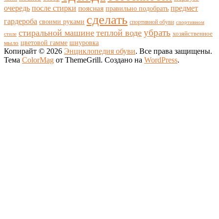
очередь
после стирки
поясная
предмет
правильно подобрать
сделать
гардероба
своими руками
спортивной обуви
спортивном
убрать
стиральной машине
теплой воде
хозяйственное
стиле
цветовой гамме
мыло
шнуровка
Копирайт © 2026
Энциклопедия обуви
. Все права защищены.
Тема
ColorMag
от ThemeGrill. Создано на
WordPress
.