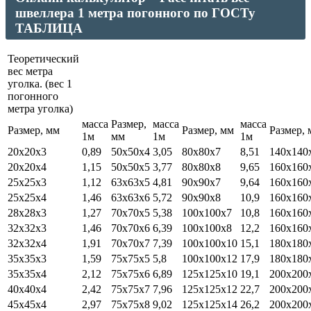
швеллера 1 метра погонного по ГОСТу
ТАБЛИЦА
Теоретический
вес метра
уголка. (вес 1
погонного
метра уголка)
масса
Размер,
масса
масса
Размер, мм
Размер, мм
Размер, 
1м
мм
1м
1м
20х20х3
0,89
50х50х4
3,05
80х80х7
8,51
140х140
20х20х4
1,15
50х50х5
3,77
80х80х8
9,65
160х160
25х25х3
1,12
63х63х5
4,81
90х90х7
9,64
160х160
25х25х4
1,46
63х63х6
5,72
90х90х8
10,9
160х160
28х28х3
1,27
70х70х5
5,38
100х100х7
10,8
160х160
32х32х3
1,46
70х70х6
6,39
100х100х8
12,2
160х160
32х32х4
1,91
70х70х7
7,39
100х100х10
15,1
180х180
35х35х3
1,59
75х75х5
5,8
100х100х12
17,9
180х180
35х35х4
2,12
75х75х6
6,89
125х125х10
19,1
200х200
40х40х4
2,42
75х75х7
7,96
125х125х12
22,7
200х200
45х45х4
2,97
75х75х8
9,02
125х125х14
26,2
200х200