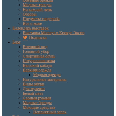
Обувные бренды
Модные тренды
На каждый день
Обзоры
Предметы гардероба
Все о коже
Календарь выставок
Выставка Мосшуз в Крокус Экспо
Подписка
Блог
Внешний вид
Головной убор
Спортивная обувь
Натуральная кожа
Высокий каблук
Верхняя одежда
Модная одежда
Натуральные материалы
Виды обуви
Для мужчин
Белый цвет
Своими руками
Модные бренды
Моющие средства
Неприятный запах