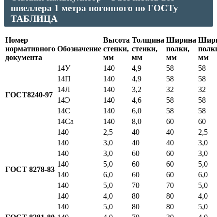
швеллера 1 метра погонного по ГОСТу
ТАБЛИЦА
Номер
Высота
Толщина
Ширина
Шир
нормативного
Обозначение
стенки,
стенки,
полки,
полк
документа
мм
мм
мм
мм
14У
140
4,9
58
58
14П
140
4,9
58
58
14Л
140
3,2
32
32
ГОСТ8240-97
14Э
140
4,6
58
58
14С
140
6,0
58
58
14Са
140
8,0
60
60
140
2,5
40
40
2,5
140
3,0
40
40
3,0
140
3,0
60
60
3,0
140
5,0
60
60
5,0
ГОСТ 8278-83
140
6,0
60
60
6,0
140
5,0
70
70
5,0
140
4,0
80
80
4,0
140
5,0
80
80
5,0