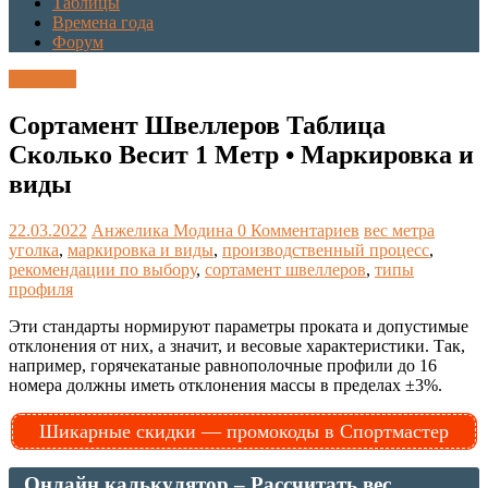
Таблицы
Времена года
Форум
Таблицы
Сортамент Швеллеров Таблица
Сколько Весит 1 Метр • Маркировка и
виды
22.03.2022
Анжелика Модина
0 Комментариев
вес метра
уголка
,
маркировка и виды
,
производственный процесс
,
рекомендации по выбору
,
сортамент швеллеров
,
типы
профиля
Эти стандарты нормируют параметры проката и допустимые
отклонения от них, а значит, и весовые характеристики. Так,
например, горячекатаные равнополочные профили до 16
номера должны иметь отклонения массы в пределах ±3%.
Шикарные скидки — промокоды в Спортмастер
Онлайн калькулятор – Рассчитать вес