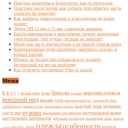
Покупка квартиры в Белогорске: как не прогадать
Пластика после родов: как собрать тело обратно, когда
спортзал не помогает
Как выбрать демисезонное и классическое мужское
пальто
Лента ПП 12 мм и 15 мм: сравнение ширины
Бьюти-минимализм и микробиом: почему концепция
«чем больше, тем лучше» больше не работает
Меню как часть впечатления, а не просто список блюд
Корпоративные худи: проблема «мертвого склада» и
разных партий
Можно ли полностью избавиться от клещей:
экспертный взгляд на проблему
Как отличить подлинные Nike от копий
Метки
бренды
верхняя одежда
Б
К
белый цвет
белье
П
С
верхняя
Т
внешний вид
время года
высоком каблуке
головной убор
каждый день
моющие
горячей воде
данном случае
изнаночной стороны
мужчин
средства
натуральной кожи
мыльным раствором
натуральных материалов
небольшое количество
неприятный запах
нижней
одежда
особенности
носить
первую
обзор
части