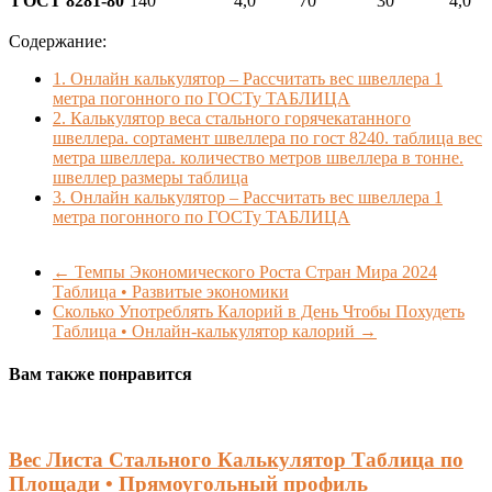
ГОСТ 8281-80
140
4,0
70
30
4,0
Содержание:
1.
Онлайн калькулятор – Рассчитать вес швеллера 1
метра погонного по ГОСТу ТАБЛИЦА
2.
Калькулятор веса стального горячекатанного
швеллера. сортамент швеллера по гост 8240. таблица вес
метра швеллера. количество метров швеллера в тонне.
швеллер размеры таблица
3.
Онлайн калькулятор – Рассчитать вес швеллера 1
метра погонного по ГОСТу ТАБЛИЦА
←
Темпы Экономического Роста Стран Мира 2024
Таблица • Развитые экономики
Сколько Употреблять Калорий в День Чтобы Похудеть
Таблица • Онлайн-калькулятор калорий
→
Вам также понравится
Вес Листа Стального Калькулятор Таблица по
Площади • Прямоугольный профиль