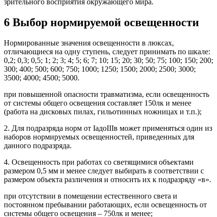
зрительного восприятия окружающего мира.
6 Выбор нормируемой освещенности
Нормированные значения освещенности в люксах,
отличающиеся на одну ступень, следует принимать по шкале:
0,2; 0,3; 0,5; 1; 2; 3; 4; 5; 6; 7; 10; 15; 20; 30; 50; 75; 100; 150; 200;
300; 400; 500; 600; 750; 1000; 1250; 1500; 2000; 2500; 3000;
3500; 4000; 4500; 5000.
при повышенной опасности травматизма, если освещенность
от системы общего освещения составляет 150лк и менее
(работа на дисковых пилах, гильотинных ножницах и т.п.);
2. Для подразряда норм от IaдоIIIв может применяться один из
наборов нормируемых освещенностей, приведенных для
данного подразряда.
4. Освещенность при работах со светящимися объектами
размером 0,5 мм и менее следует выбирать в соответствии с
размером объекта различения и относить их к подразряду «в».
при отсутствии в помещении естественного света и
постоянном пребывании работающих, если освещенность от
системы общего освещения – 750лк и менее;