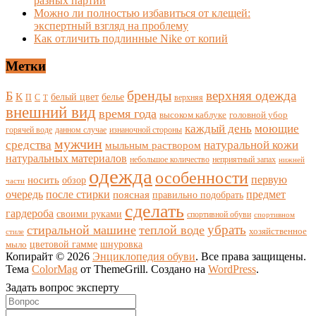
разных партий
Можно ли полностью избавиться от клещей:
экспертный взгляд на проблему
Как отличить подлинные Nike от копий
Метки
бренды
верхняя одежда
Б
К
белый цвет
белье
П
С
верхняя
Т
внешний вид
время года
высоком каблуке
головной убор
каждый день
моющие
горячей воде
данном случае
изнаночной стороны
мужчин
средства
натуральной кожи
мыльным раствором
натуральных материалов
небольшое количество
неприятный запах
нижней
одежда
особенности
носить
первую
обзор
части
очередь
после стирки
поясная
предмет
правильно подобрать
сделать
гардероба
своими руками
спортивной обуви
спортивном
убрать
стиральной машине
теплой воде
хозяйственное
стиле
цветовой гамме
мыло
шнуровка
Копирайт © 2026
Энциклопедия обуви
. Все права защищены.
Тема
ColorMag
от ThemeGrill. Создано на
WordPress
.
Задать вопрос эксперту