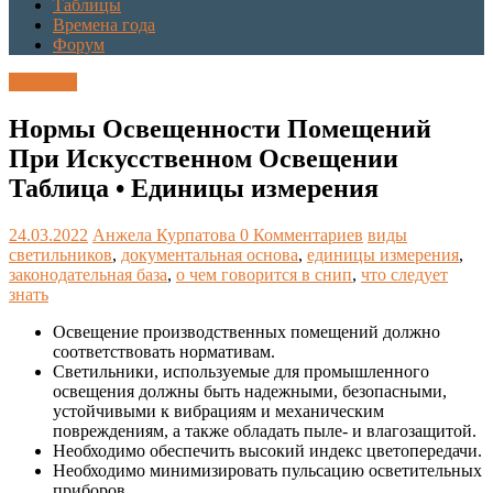
Таблицы
Времена года
Форум
Таблицы
Нормы Освещенности Помещений
При Искусственном Освещении
Таблица • Единицы измерения
24.03.2022
Анжела Курпатова
0 Комментариев
виды
светильников
,
документальная основа
,
единицы измерения
,
законодательная база
,
о чем говорится в снип
,
что следует
знать
Освещение производственных помещений должно
соответствовать нормативам.
Светильники, используемые для промышленного
освещения должны быть надежными, безопасными,
устойчивыми к вибрациям и механическим
повреждениям, а также обладать пыле- и влагозащитой.
Необходимо обеспечить высокий индекс цветопередачи.
Необходимо минимизировать пульсацию осветительных
приборов.