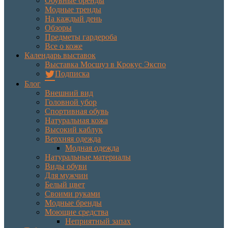
Обувные бренды
Модные тренды
На каждый день
Обзоры
Предметы гардероба
Все о коже
Календарь выставок
Выставка Мосшуз в Крокус Экспо
Подписка
Блог
Внешний вид
Головной убор
Спортивная обувь
Натуральная кожа
Высокий каблук
Верхняя одежда
Модная одежда
Натуральные материалы
Виды обуви
Для мужчин
Белый цвет
Своими руками
Модные бренды
Моющие средства
Неприятный запах