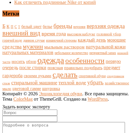
Как отличить подлинные Nike от копий
Метки
бренды
верхняя одежда
Б
К
белый цвет
белье
П
С
верхняя
Т
внешний вид
время года
высоком каблуке
головной убор
каждый день
моющие
горячей воде
данном случае
изнаночной стороны
мужчин
средства
натуральной кожи
мыльным раствором
натуральных материалов
небольшое количество
неприятный запах
нижней
одежда
особенности
носить
первую
обзор
части
очередь
после стирки
поясная
предмет
правильно подобрать
сделать
гардероба
своими руками
спортивной обуви
спортивном
убрать
стиральной машине
теплой воде
хозяйственное
стиле
цветовой гамме
мыло
шнуровка
Копирайт © 2026
Энциклопедия обуви
. Все права защищены.
Тема
ColorMag
от ThemeGrill. Создано на
WordPress
.
Задать вопрос эксперту