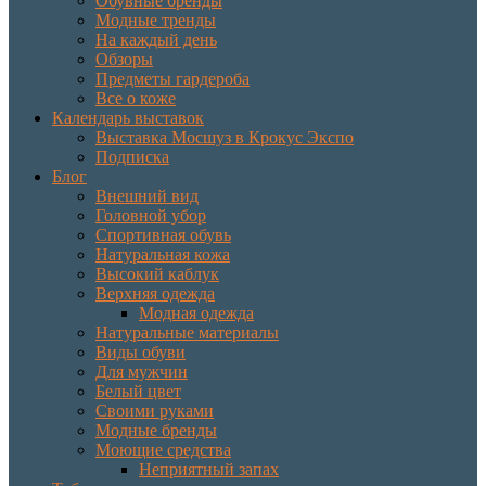
Обувные бренды
Модные тренды
На каждый день
Обзоры
Предметы гардероба
Все о коже
Календарь выставок
Выставка Мосшуз в Крокус Экспо
Подписка
Блог
Внешний вид
Головной убор
Спортивная обувь
Натуральная кожа
Высокий каблук
Верхняя одежда
Модная одежда
Натуральные материалы
Виды обуви
Для мужчин
Белый цвет
Своими руками
Модные бренды
Моющие средства
Неприятный запах