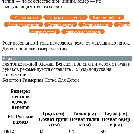
талии — по ее естественной линии, бедер — по
выступающим точкам ягодиц.
Модная одежда
Сделать своими руками
Ваш внешний вид
Советы для мужчин
Верхняя одежда
Стирка в машине
Лучшие
моющие средства
Учитываем время года
Рост ребенка до 1 года измеряется лежа, от макушки до пяток.
Детей постарше измеряют стоя.
Важно:
для трикотажной одежды Benetton при снятии мерок с груди и
рукавов рекомендуется оставлять 3-5 (см) допуска на
растяжение.
Бенеттон Размерная Сетка Для Детей
Размеры
женской
одежды
Benetton
Грудь (см)
Талия (см)
Бедра (см)
RU Русский
Обхват груди
Обхват талии
Обхват бедер
размер
в (см)
в (см)
в (см)
40/42
82
64
90